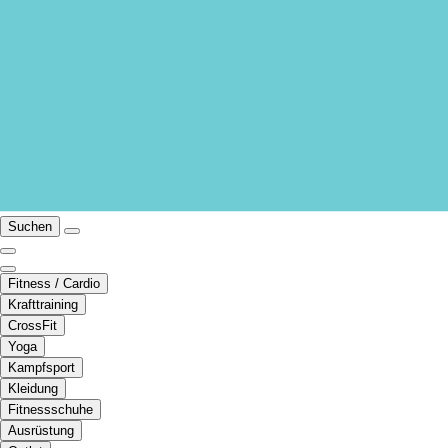
Suchen
Fitness / Cardio
Krafttraining
CrossFit
Yoga
Kampfsport
Kleidung
Fitnessschuhe
Ausrüstung