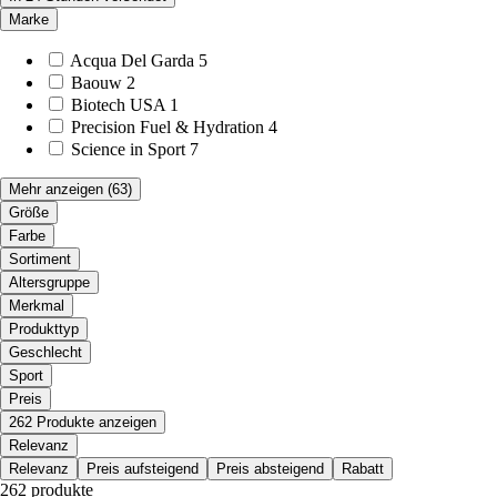
Marke
Acqua Del Garda
5
Baouw
2
Biotech USA
1
Precision Fuel & Hydration
4
Science in Sport
7
Mehr anzeigen
(63)
Größe
Farbe
Sortiment
Altersgruppe
Merkmal
Produkttyp
Geschlecht
Sport
Preis
262 Produkte anzeigen
Relevanz
Relevanz
Preis aufsteigend
Preis absteigend
Rabatt
262 produkte