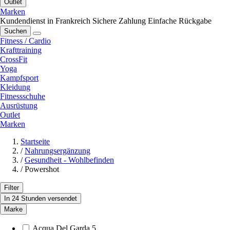
Outlet
Marken
Kundendienst in Frankreich
Sichere Zahlung
Einfache Rückgabe
Suchen
Fitness / Cardio
Krafttraining
CrossFit
Yoga
Kampfsport
Kleidung
Fitnessschuhe
Ausrüstung
Outlet
Marken
Startseite
/
Nahrungsergänzung
/
Gesundheit - Wohlbefinden
/
Powershot
Filter
In 24 Stunden versendet
Marke
Acqua Del Garda
5