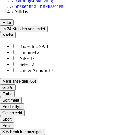
/
Nahrungsergänzung
/
Shaker und Trinkflaschen
/
Adidas
Filter
In 24 Stunden versendet
Marke
Biotech USA
1
Hummel
2
Nike
37
Select
2
Under Armour
17
Mehr anzeigen
(66)
Größe
Farbe
Sortiment
Produkttyp
Geschlecht
Sport
Preis
305 Produkte anzeigen