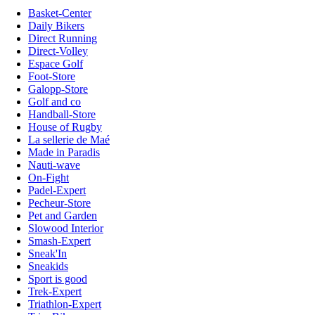
Basket-Center
Daily Bikers
Direct Running
Direct-Volley
Espace Golf
Foot-Store
Galopp-Store
Golf and co
Handball-Store
House of Rugby
La sellerie de Maé
Made in Paradis
Nauti-wave
On-Fight
Padel-Expert
Pecheur-Store
Pet and Garden
Slowood Interior
Smash-Expert
Sneak'In
Sneakids
Sport is good
Trek-Expert
Triathlon-Expert