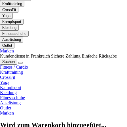
Krafttraining
CrossFit
Yoga
Kampfsport
Kleidung
Fitnessschuhe
Ausrüstung
Outlet
Marken
Kundendienst in Frankreich
Sichere Zahlung
Einfache Rückgabe
Suchen
Fitness / Cardio
Krafttraining
CrossFit
Yoga
Kampfsport
Kleidung
Fitnessschuhe
Ausrüstung
Outlet
Marken
Wird zum Warenkorb hinzugefügt...