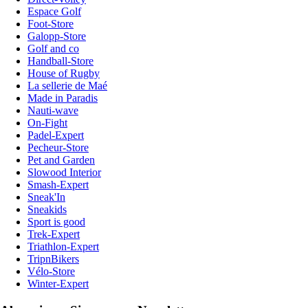
Espace Golf
Foot-Store
Galopp-Store
Golf and co
Handball-Store
House of Rugby
La sellerie de Maé
Made in Paradis
Nauti-wave
On-Fight
Padel-Expert
Pecheur-Store
Pet and Garden
Slowood Interior
Smash-Expert
Sneak'In
Sneakids
Sport is good
Trek-Expert
Triathlon-Expert
TripnBikers
Vélo-Store
Winter-Expert