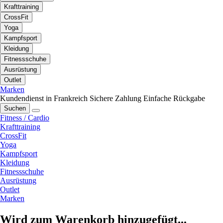
Krafttraining
CrossFit
Yoga
Kampfsport
Kleidung
Fitnessschuhe
Ausrüstung
Outlet
Marken
Kundendienst in Frankreich
Sichere Zahlung
Einfache Rückgabe
Suchen
Fitness / Cardio
Krafttraining
CrossFit
Yoga
Kampfsport
Kleidung
Fitnessschuhe
Ausrüstung
Outlet
Marken
Wird zum Warenkorb hinzugefügt...