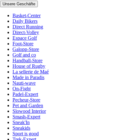
Unsere Geschäfte
Basket-Center
Daily Bikers
Direct Running
Direct-Volley
Espace Golf
Foot-Store
Galopp-Store
Golf and co
Handball-Store
House of Rugby
La sellerie de Maé
Made in Paradis
Nauti-wave
On-Fight
Padel-Expert
Pecheur-Store
Pet and Garden
Slowood Interior
Smash-Expert
Sneak'In
Sneakids
Sport is good
Trek-Expert