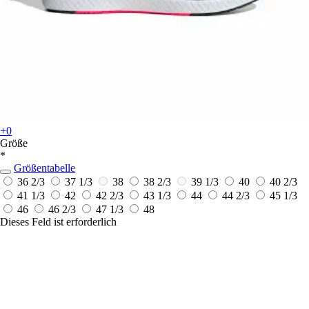
+0
Größe
*
Größentabelle
36 2/3
37 1/3
38
38 2/3
39 1/3
40
40 2/3
41 1/3
42
42 2/3
43 1/3
44
44 2/3
45 1/3
46
46 2/3
47 1/3
48
Dieses Feld ist erforderlich