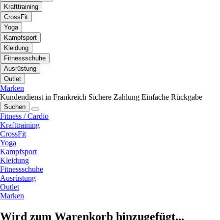
Krafttraining
CrossFit
Yoga
Kampfsport
Kleidung
Fitnessschuhe
Ausrüstung
Outlet
Marken
Kundendienst in Frankreich
Sichere Zahlung
Einfache Rückgabe
Suchen
Fitness / Cardio
Krafttraining
CrossFit
Yoga
Kampfsport
Kleidung
Fitnessschuhe
Ausrüstung
Outlet
Marken
Wird zum Warenkorb hinzugefügt...