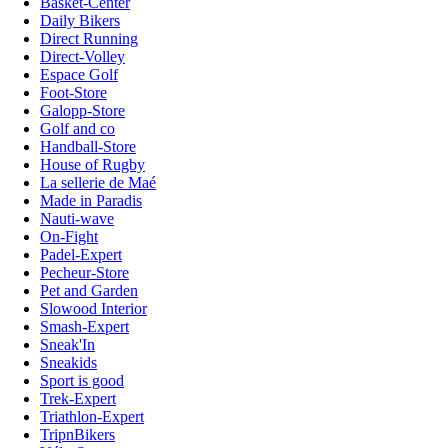
Basket-Center
Daily Bikers
Direct Running
Direct-Volley
Espace Golf
Foot-Store
Galopp-Store
Golf and co
Handball-Store
House of Rugby
La sellerie de Maé
Made in Paradis
Nauti-wave
On-Fight
Padel-Expert
Pecheur-Store
Pet and Garden
Slowood Interior
Smash-Expert
Sneak'In
Sneakids
Sport is good
Trek-Expert
Triathlon-Expert
TripnBikers