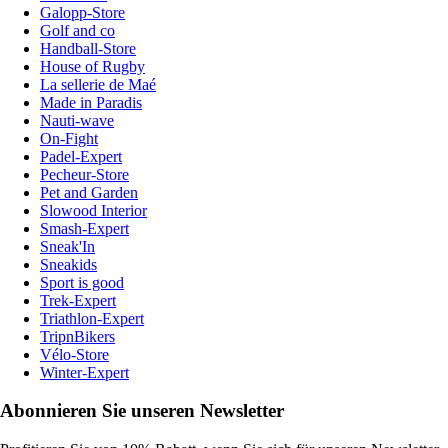
Galopp-Store
Golf and co
Handball-Store
House of Rugby
La sellerie de Maé
Made in Paradis
Nauti-wave
On-Fight
Padel-Expert
Pecheur-Store
Pet and Garden
Slowood Interior
Smash-Expert
Sneak'In
Sneakids
Sport is good
Trek-Expert
Triathlon-Expert
TripnBikers
Vélo-Store
Winter-Expert
Abonnieren Sie unseren Newsletter