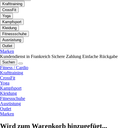
Krafttraining
CrossFit
Yoga
Kampfsport
Kleidung
Fitnessschuhe
Ausrüstung
Outlet
Marken
Kundendienst in Frankreich
Sichere Zahlung
Einfache Rückgabe
Suchen
Fitness / Cardio
Krafttraining
CrossFit
Yoga
Kampfsport
Kleidung
Fitnessschuhe
Ausrüstung
Outlet
Marken
Wird zum Warenkorb hinzugefügt...