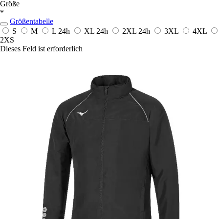
Größe
*
Größentabelle
S
M
L
24h
XL
24h
2XL
24h
3XL
4XL
2XS
Dieses Feld ist erforderlich