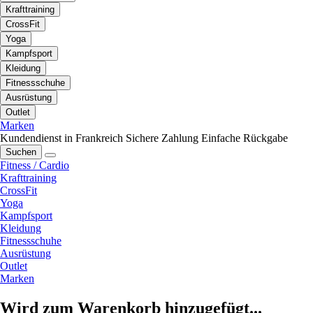
Krafttraining
CrossFit
Yoga
Kampfsport
Kleidung
Fitnessschuhe
Ausrüstung
Outlet
Marken
Kundendienst in Frankreich
Sichere Zahlung
Einfache Rückgabe
Suchen
Fitness / Cardio
Krafttraining
CrossFit
Yoga
Kampfsport
Kleidung
Fitnessschuhe
Ausrüstung
Outlet
Marken
Wird zum Warenkorb hinzugefügt...