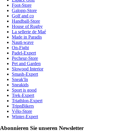
Foot-Store
Galopp-Store
Golf and co
Handball-Store
House of Rugby
La sellerie de Maé
Made in Paradis
Nauti-wave
On-Fight
Padel-Expert
Pecheur-Store
Pet and Garden
Slowood Interior
Smash-Expert
Sneak'In
Sneakids
Sport is good
Trek-Expert
Triathlon-Expert
TripnBikers
Vélo-Store
Winter-Expert
Abonnieren Sie unseren Newsletter