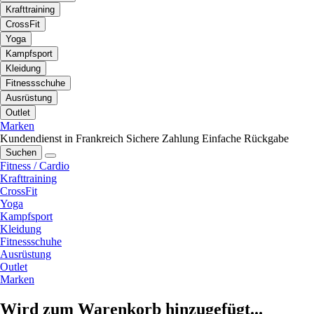
Krafttraining
CrossFit
Yoga
Kampfsport
Kleidung
Fitnessschuhe
Ausrüstung
Outlet
Marken
Kundendienst in Frankreich
Sichere Zahlung
Einfache Rückgabe
Suchen
Fitness / Cardio
Krafttraining
CrossFit
Yoga
Kampfsport
Kleidung
Fitnessschuhe
Ausrüstung
Outlet
Marken
Wird zum Warenkorb hinzugefügt...