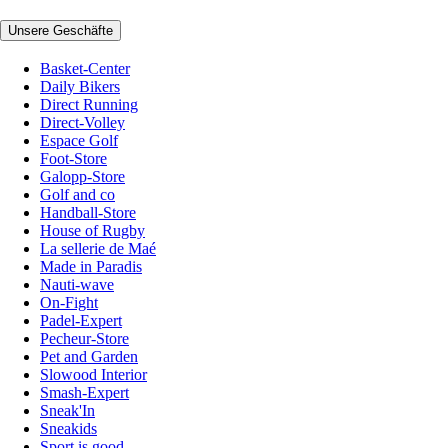
Unsere Geschäfte
Basket-Center
Daily Bikers
Direct Running
Direct-Volley
Espace Golf
Foot-Store
Galopp-Store
Golf and co
Handball-Store
House of Rugby
La sellerie de Maé
Made in Paradis
Nauti-wave
On-Fight
Padel-Expert
Pecheur-Store
Pet and Garden
Slowood Interior
Smash-Expert
Sneak'In
Sneakids
Sport is good