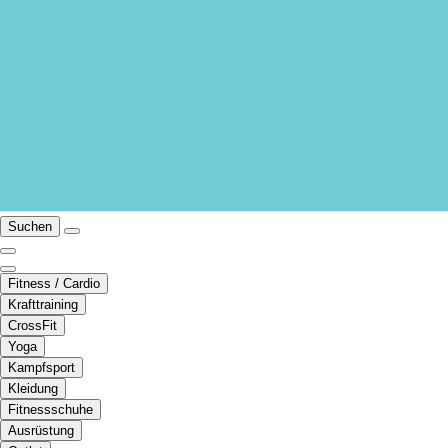
Suchen
Fitness / Cardio
Krafttraining
CrossFit
Yoga
Kampfsport
Kleidung
Fitnessschuhe
Ausrüstung