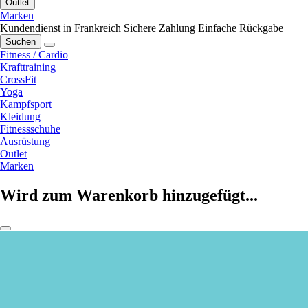
Outlet
Marken
Kundendienst in Frankreich
Sichere Zahlung
Einfache Rückgabe
Suchen
Fitness / Cardio
Krafttraining
CrossFit
Yoga
Kampfsport
Kleidung
Fitnessschuhe
Ausrüstung
Outlet
Marken
Wird zum Warenkorb hinzugefügt...