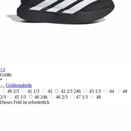
+3
Größe
*
Größentabelle
40 2/3
41 1/3
42
42 2/3
24h
43 1/3
44
44
2/3
45 1/3
46
24h
46 2/3
47 1/3
48
Dieses Feld ist erforderlich