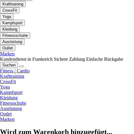
Krafttraining
CrossFit
Yoga
Kampfsport
Kleidung
Fitnessschuhe
Ausrüstung
Outlet
Marken
Kundendienst in Frankreich
Sichere Zahlung
Einfache Rückgabe
Suchen
Fitness / Cardio
Krafttraining
CrossFit
Yoga
Kampfsport
Kleidung
Fitnessschuhe
Ausrüstung
Outlet
Marken
Wird zum Warenkorb hinzugefügt...