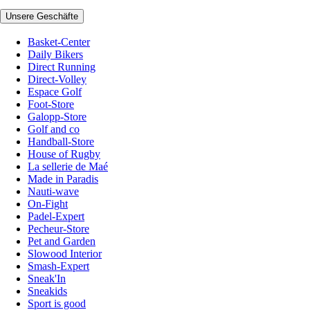
Unsere Geschäfte
Basket-Center
Daily Bikers
Direct Running
Direct-Volley
Espace Golf
Foot-Store
Galopp-Store
Golf and co
Handball-Store
House of Rugby
La sellerie de Maé
Made in Paradis
Nauti-wave
On-Fight
Padel-Expert
Pecheur-Store
Pet and Garden
Slowood Interior
Smash-Expert
Sneak'In
Sneakids
Sport is good