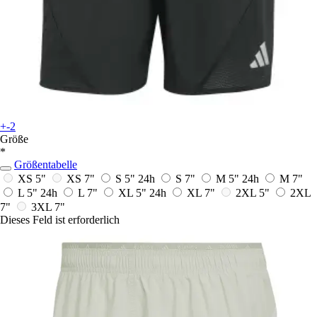
+-2
Größe
*
Größentabelle
XS 5"
XS 7"
S 5"
24h
S 7"
M 5"
24h
M 7"
L 5"
24h
L 7"
XL 5"
24h
XL 7"
2XL 5"
2XL
7"
3XL 7"
Dieses Feld ist erforderlich