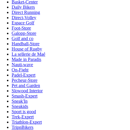
Basket-Center
Daily Bikers
Direct Running
Direct-Volley
Espace Golf
Foot-Store
Galopp-Store
Golf and co
Handball-Store
House of Rugby
La sellerie de Maé
Made in Paradis
Nauti-wave
On-Fight
Padel-Expert
Pecheur-Store
Pet and Garden
Slowood Interior
Smash-Expert
Sneak'In
Sneakids
Sport is good
Trek-Expert
Triathlon-Expert
TripnBikers