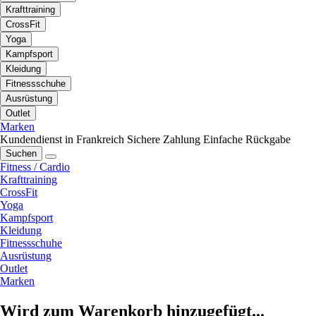
Krafttraining
CrossFit
Yoga
Kampfsport
Kleidung
Fitnessschuhe
Ausrüstung
Outlet
Marken
Kundendienst in Frankreich
Sichere Zahlung
Einfache Rückgabe
Suchen
Fitness / Cardio
Krafttraining
CrossFit
Yoga
Kampfsport
Kleidung
Fitnessschuhe
Ausrüstung
Outlet
Marken
Wird zum Warenkorb hinzugefügt...