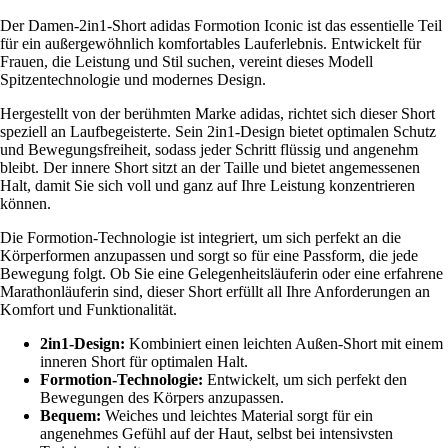
Der Damen-2in1-Short adidas Formotion Iconic ist das essentielle Teil
für ein außergewöhnlich komfortables Lauferlebnis. Entwickelt für
Frauen, die Leistung und Stil suchen, vereint dieses Modell
Spitzentechnologie und modernes Design.
Hergestellt von der berühmten Marke adidas, richtet sich dieser Short
speziell an Laufbegeisterte. Sein 2in1-Design bietet optimalen Schutz
und Bewegungsfreiheit, sodass jeder Schritt flüssig und angenehm
bleibt. Der innere Short sitzt an der Taille und bietet angemessenen
Halt, damit Sie sich voll und ganz auf Ihre Leistung konzentrieren
können.
Die Formotion-Technologie ist integriert, um sich perfekt an die
Körperformen anzupassen und sorgt so für eine Passform, die jede
Bewegung folgt. Ob Sie eine Gelegenheitsläuferin oder eine erfahrene
Marathonläuferin sind, dieser Short erfüllt all Ihre Anforderungen an
Komfort und Funktionalität.
2in1-Design:
Kombiniert einen leichten Außen-Short mit einem
inneren Short für optimalen Halt.
Formotion-Technologie:
Entwickelt, um sich perfekt den
Bewegungen des Körpers anzupassen.
Bequem:
Weiches und leichtes Material sorgt für ein
angenehmes Gefühl auf der Haut, selbst bei intensivsten