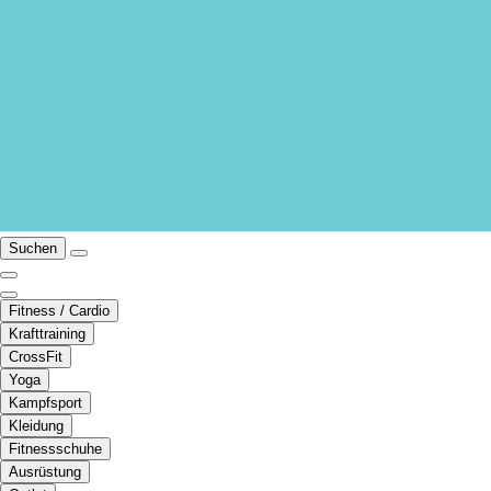
Suchen
Fitness / Cardio
Krafttraining
CrossFit
Yoga
Kampfsport
Kleidung
Fitnessschuhe
Ausrüstung