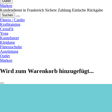
Outlet
Marken
Kundendienst in Frankreich
Sichere Zahlung
Einfache Rückgabe
Suchen
Fitness / Cardio
Krafttraining
CrossFit
Yoga
Kampfsport
Kleidung
Fitnessschuhe
Ausrüstung
Outlet
Marken
Wird zum Warenkorb hinzugefügt...