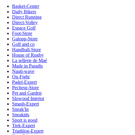
Basket-Center
Daily Bikers
Direct Running
Direct-Volley
Espace Golf
Foot-Store
Galopp-Store
Golf and co
Handball-Store
House of Rugby
La sellerie de Maé
Made in Paradis
Nauti-wave
On-Fight
Padel-Expert
Pecheur-Store
Pet and Garden
Slowood Interior
Smash-Expert
Sneak'In
Sneakids
Sport is good
Trek-Expert
Triathlon-Expert