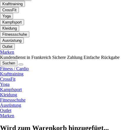
Krafttraining
CrossFit
Yoga
Kampfsport
Kleidung
Fitnessschuhe
Ausrüstung
Outlet
Marken
Kundendienst in Frankreich
Sichere Zahlung
Einfache Rückgabe
Suchen
Fitness / Cardio
Krafttraining
CrossFit
Yoga
Kampfsport
Kleidung
Fitnessschuhe
Ausrüstung
Outlet
Marken
Wird zum Warenkorb hinzugefügt...