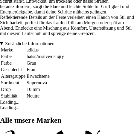
Schritt stärkt. Entwickelt, um trockene oder nasse Straßen
herauszufordern, sorgt die klare und leichte Sohle für Griffigkeit und
Energierückgabe, damit deine Schritte mühelos gelingen.
Reflektierende Details an der Ferse verleihen einen Hauch von Stil und
Sichtbarkeit, perfekt für das Laufen früh am Morgen oder spät am
Abend. Entdecke eine Mischung aus Komfort, Unterstützung und Stil
mit diesem Laufschuh und sprenge deine Grenzen.
Zusätzliche Informationen
Marke
adidas
Farbe
halsil/msilve/dshgry
Farbe
Grau
Geschlecht
Frau
Altersgruppe
Erwachsene
Sortiment
Supernova
Drop
10 mm
Stabilität
Neutre
Loading...
Loading...
Alle unsere Marken