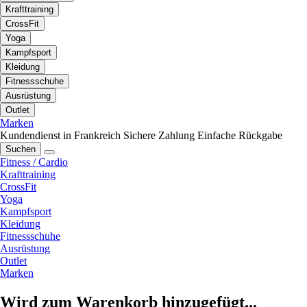
Krafttraining
CrossFit
Yoga
Kampfsport
Kleidung
Fitnessschuhe
Ausrüstung
Outlet
Marken
Kundendienst in Frankreich
Sichere Zahlung
Einfache Rückgabe
Suchen
Fitness / Cardio
Krafttraining
CrossFit
Yoga
Kampfsport
Kleidung
Fitnessschuhe
Ausrüstung
Outlet
Marken
Wird zum Warenkorb hinzugefügt...