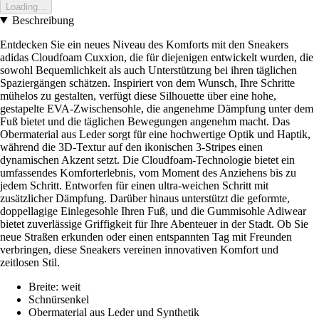
Loading...
Beschreibung
Entdecken Sie ein neues Niveau des Komforts mit den Sneakers
adidas Cloudfoam Cuxxion, die für diejenigen entwickelt wurden, die
sowohl Bequemlichkeit als auch Unterstützung bei ihren täglichen
Spaziergängen schätzen. Inspiriert von dem Wunsch, Ihre Schritte
mühelos zu gestalten, verfügt diese Silhouette über eine hohe,
gestapelte EVA-Zwischensohle, die angenehme Dämpfung unter dem
Fuß bietet und die täglichen Bewegungen angenehm macht. Das
Obermaterial aus Leder sorgt für eine hochwertige Optik und Haptik,
während die 3D-Textur auf den ikonischen 3-Stripes einen
dynamischen Akzent setzt. Die Cloudfoam-Technologie bietet ein
umfassendes Komforterlebnis, vom Moment des Anziehens bis zu
jedem Schritt. Entworfen für einen ultra-weichen Schritt mit
zusätzlicher Dämpfung. Darüber hinaus unterstützt die geformte,
doppellagige Einlegesohle Ihren Fuß, und die Gummisohle Adiwear
bietet zuverlässige Griffigkeit für Ihre Abenteuer in der Stadt. Ob Sie
neue Straßen erkunden oder einen entspannten Tag mit Freunden
verbringen, diese Sneakers vereinen innovativen Komfort und
zeitlosen Stil.
Breite: weit
Schnürsenkel
Obermaterial aus Leder und Synthetik