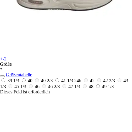
+-2
Größe
*
Größentabelle
39 1/3
40
40 2/3
41 1/3
24h
42
42 2/3
43
1/3
45 1/3
46
46 2/3
47 1/3
48
49 1/3
Dieses Feld ist erforderlich