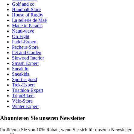
Golf and co
Handball-Store
House of Rugby
La sellerie de Maé
Made in Paradis
Nauti-wave
On-Fight
Padel-Expert
Pecheur-Store
Pet and Garden
Slowood Interior
Smash-Expert
Sneak'In
Sneakids
Sport is good
Trek-Expert
Triathlon-Expert
TripnBikers
Vélo-Store
Winter-Expert
Abonnieren Sie unseren Newsletter
Profitieren Sie von 10% Rabatt, wenn Sie sich für unseren Newsletter