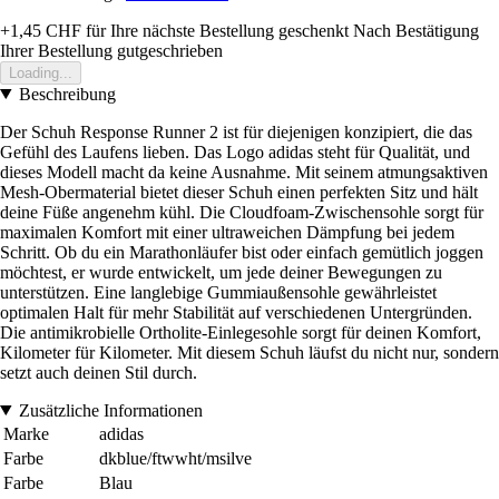
+1,45 CHF
für Ihre nächste Bestellung geschenkt
Nach Bestätigung
Ihrer Bestellung gutgeschrieben
Loading...
Beschreibung
Der Schuh Response Runner 2 ist für diejenigen konzipiert, die das
Gefühl des Laufens lieben. Das Logo adidas steht für Qualität, und
dieses Modell macht da keine Ausnahme. Mit seinem atmungsaktiven
Mesh-Obermaterial bietet dieser Schuh einen perfekten Sitz und hält
deine Füße angenehm kühl. Die Cloudfoam-Zwischensohle sorgt für
maximalen Komfort mit einer ultraweichen Dämpfung bei jedem
Schritt. Ob du ein Marathonläufer bist oder einfach gemütlich joggen
möchtest, er wurde entwickelt, um jede deiner Bewegungen zu
unterstützen. Eine langlebige Gummiaußensohle gewährleistet
optimalen Halt für mehr Stabilität auf verschiedenen Untergründen.
Die antimikrobielle Ortholite-Einlegesohle sorgt für deinen Komfort,
Kilometer für Kilometer. Mit diesem Schuh läufst du nicht nur, sondern
setzt auch deinen Stil durch.
Zusätzliche Informationen
Marke
adidas
Farbe
dkblue/ftwwht/msilve
Farbe
Blau