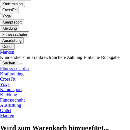
Krafttraining
CrossFit
Yoga
Kampfsport
Kleidung
Fitnessschuhe
Ausrüstung
Outlet
Marken
Kundendienst in Frankreich
Sichere Zahlung
Einfache Rückgabe
Suchen
Fitness / Cardio
Krafttraining
CrossFit
Yoga
Kampfsport
Kleidung
Fitnessschuhe
Ausrüstung
Outlet
Marken
Wird zum Warenkorb hinzugefügt...