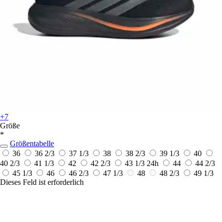
+7
Größe
*
Größentabelle
36
36 2/3
37 1/3
38
38 2/3
39 1/3
40
40 2/3
41 1/3
42
42 2/3
43 1/3
24h
44
44 2/3
45 1/3
46
46 2/3
47 1/3
48
48 2/3
49 1/3
Dieses Feld ist erforderlich