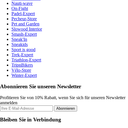
Nauti-wave
On-Fight
Padel-Expert
Pecheur-Store
Pet and Garden
Slowood Interior
Smash-Expert
Sneak'In
Sneakids
Sport is good
Trek-Expert
Triathlon-Expert
TripnBikers
Vélo-Store
Winter-Expert
Abonnieren Sie unseren Newsletter
Profitieren Sie von 10% Rabatt, wenn Sie sich für unseren Newsletter
anmelden
Abonnieren
Bleiben Sie in Verbindung