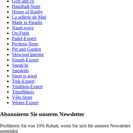
Golf and co
Handball-Store
House of Rugby
La sellerie de Maé
Made in Paradis
Nauti-wave
On-Fight
Padel-Expert
Pecheur-Store
Pet and Garden
Slowood Interior
Smash-Expert
Sneak'In
Sneakids
Sport is good
Trek-Expert
Triathlon-Expert
TripnBikers
Vélo-Store
Winter-Expert
Abonnieren Sie unseren Newsletter
Profitieren Sie von 10% Rabatt, wenn Sie sich für unseren Newsletter
anmelden