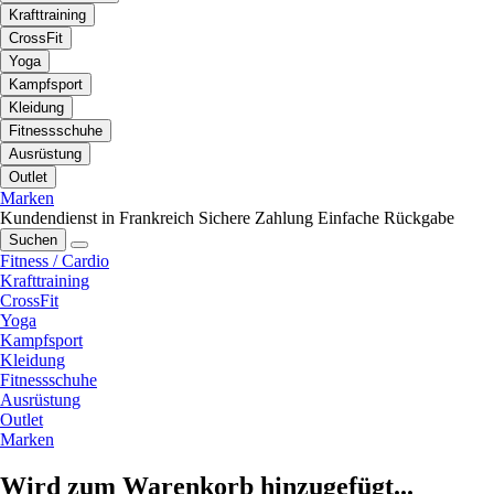
Krafttraining
CrossFit
Yoga
Kampfsport
Kleidung
Fitnessschuhe
Ausrüstung
Outlet
Marken
Kundendienst in Frankreich
Sichere Zahlung
Einfache Rückgabe
Suchen
Fitness / Cardio
Krafttraining
CrossFit
Yoga
Kampfsport
Kleidung
Fitnessschuhe
Ausrüstung
Outlet
Marken
Wird zum Warenkorb hinzugefügt...