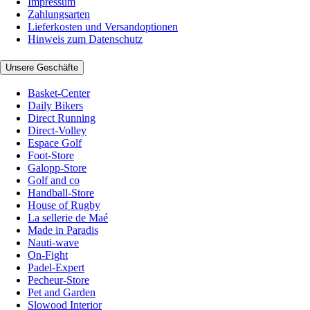
Impressum
Zahlungsarten
Lieferkosten und Versandoptionen
Hinweis zum Datenschutz
Unsere Geschäfte
Basket-Center
Daily Bikers
Direct Running
Direct-Volley
Espace Golf
Foot-Store
Galopp-Store
Golf and co
Handball-Store
House of Rugby
La sellerie de Maé
Made in Paradis
Nauti-wave
On-Fight
Padel-Expert
Pecheur-Store
Pet and Garden
Slowood Interior