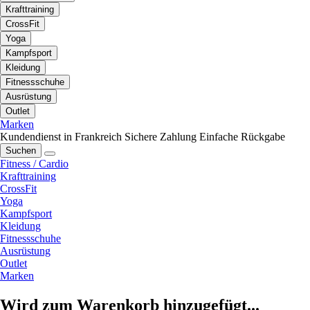
Krafttraining
CrossFit
Yoga
Kampfsport
Kleidung
Fitnessschuhe
Ausrüstung
Outlet
Marken
Kundendienst in Frankreich
Sichere Zahlung
Einfache Rückgabe
Suchen
Fitness / Cardio
Krafttraining
CrossFit
Yoga
Kampfsport
Kleidung
Fitnessschuhe
Ausrüstung
Outlet
Marken
Wird zum Warenkorb hinzugefügt...