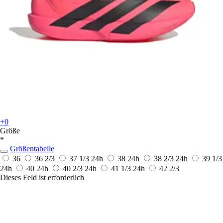
+0
Größe
*
Größentabelle
36
36 2/3
37 1/3
24h
38
24h
38 2/3
24h
39 1/3
24h
40
24h
40 2/3
24h
41 1/3
24h
42 2/3
Dieses Feld ist erforderlich