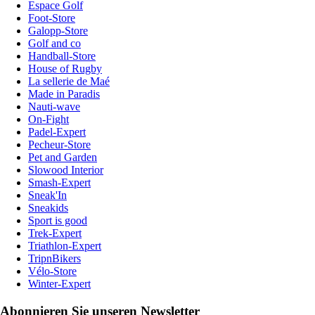
Espace Golf
Foot-Store
Galopp-Store
Golf and co
Handball-Store
House of Rugby
La sellerie de Maé
Made in Paradis
Nauti-wave
On-Fight
Padel-Expert
Pecheur-Store
Pet and Garden
Slowood Interior
Smash-Expert
Sneak'In
Sneakids
Sport is good
Trek-Expert
Triathlon-Expert
TripnBikers
Vélo-Store
Winter-Expert
Abonnieren Sie unseren Newsletter