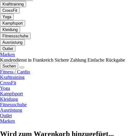
Krafttraining
CrossFit
Yoga
Kampfsport
Kleidung
Fitnessschuhe
Ausrüstung
Outlet
Marken
Kundendienst in Frankreich
Sichere Zahlung
Einfache Rückgabe
Suchen
Fitness / Cardio
Krafttraining
CrossFit
Yoga
Kampfsport
Kleidung
Fitnessschuhe
Ausrüstung
Outlet
Marken
Wird zum Warenkorb hinzugefügt...