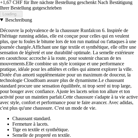
+1,67 CHF
für Ihre nächste Bestellung geschenkt
Nach Bestätigung
Ihrer Bestellung gutgeschrieben
Loading...
Beschreibung
Découvre la polyvalence de la chaussure Runfalcon 6. Inspirée de
l'héritage running adidas, elle est conçue pour celles qui en veulent
plus, que tu foules le bitume lors de ton run matinal ou t'attaques à une
journée chargée.Affichant une tige textile et synthétique, elle offre une
sensation de légèreté et une durabilité optimale. La semelle extérieure
en caoutchouc accroche à la route, pour soutenir chacun de tes
mouvements.Elle combine un style iconique et une performance
pratique, idéale pour les athlètes et celles qui aiment explorer la ville.
Dotée d'un amorti supplémentaire pour un maximum de douceur, la
technologie Cloudfoam assure plus de dynamisme.Le chaussant
standard procure une sensation équilibrée, ni trop serré ni trop large,
pour bouger avec confiance. Ajuste les lacets selon ton allure et ton
activité pour un maintien parfait.Cette chaussure s'adapte à ta vie active
avec style, confort et performance pour te faire avancer. Avec adidas,
c'est plus qu'une chaussure. C'est un mode de vie.
Chaussant standard.
Fermeture à lacets.
Tige en textile et synthétique.
Semelle de propreté en textile.