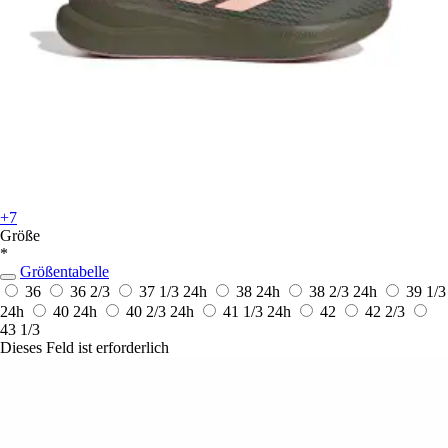
+7
Größe
*
Größentabelle
36
36 2/3
37 1/3
24h
38
24h
38 2/3
24h
39 1/3
24h
40
24h
40 2/3
24h
41 1/3
24h
42
42 2/3
43 1/3
Dieses Feld ist erforderlich