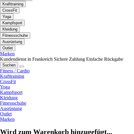
Krafttraining
CrossFit
Yoga
Kampfsport
Kleidung
Fitnessschuhe
Ausrüstung
Outlet
Marken
Kundendienst in Frankreich
Sichere Zahlung
Einfache Rückgabe
Suchen
Fitness / Cardio
Krafttraining
CrossFit
Yoga
Kampfsport
Kleidung
Fitnessschuhe
Ausrüstung
Outlet
Marken
Wird zum Warenkorb hinzugefügt...