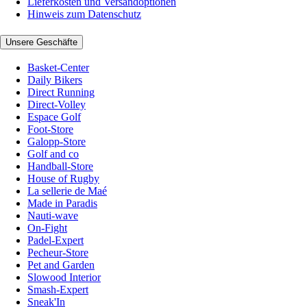
Lieferkosten und Versandoptionen
Hinweis zum Datenschutz
Unsere Geschäfte
Basket-Center
Daily Bikers
Direct Running
Direct-Volley
Espace Golf
Foot-Store
Galopp-Store
Golf and co
Handball-Store
House of Rugby
La sellerie de Maé
Made in Paradis
Nauti-wave
On-Fight
Padel-Expert
Pecheur-Store
Pet and Garden
Slowood Interior
Smash-Expert
Sneak'In