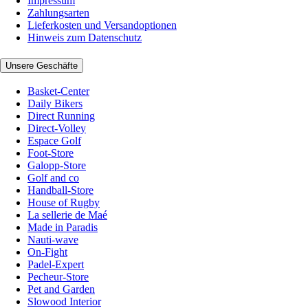
Impressum
Zahlungsarten
Lieferkosten und Versandoptionen
Hinweis zum Datenschutz
Unsere Geschäfte
Basket-Center
Daily Bikers
Direct Running
Direct-Volley
Espace Golf
Foot-Store
Galopp-Store
Golf and co
Handball-Store
House of Rugby
La sellerie de Maé
Made in Paradis
Nauti-wave
On-Fight
Padel-Expert
Pecheur-Store
Pet and Garden
Slowood Interior