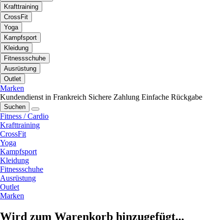
Krafttraining
CrossFit
Yoga
Kampfsport
Kleidung
Fitnessschuhe
Ausrüstung
Outlet
Marken
Kundendienst in Frankreich
Sichere Zahlung
Einfache Rückgabe
Suchen
Fitness / Cardio
Krafttraining
CrossFit
Yoga
Kampfsport
Kleidung
Fitnessschuhe
Ausrüstung
Outlet
Marken
Wird zum Warenkorb hinzugefügt...