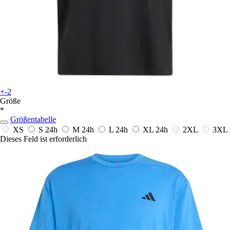
+-2
Größe
*
Größentabelle
XS
S
24h
M
24h
L
24h
XL
24h
2XL
3XL
Dieses Feld ist erforderlich