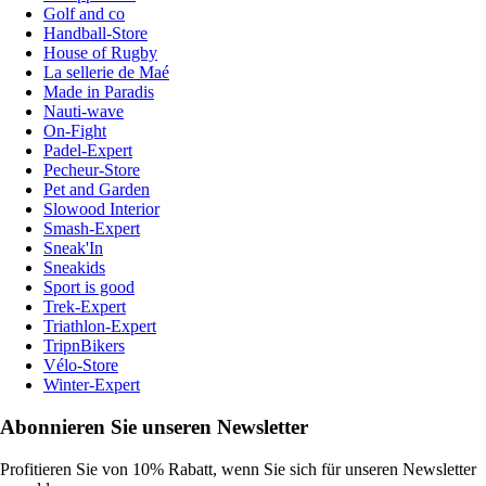
Golf and co
Handball-Store
House of Rugby
La sellerie de Maé
Made in Paradis
Nauti-wave
On-Fight
Padel-Expert
Pecheur-Store
Pet and Garden
Slowood Interior
Smash-Expert
Sneak'In
Sneakids
Sport is good
Trek-Expert
Triathlon-Expert
TripnBikers
Vélo-Store
Winter-Expert
Abonnieren Sie unseren Newsletter
Profitieren Sie von 10% Rabatt, wenn Sie sich für unseren Newsletter