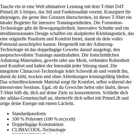
Tauche ein in eine Welt ultimativer Leistung mit dem T-Shirt D4T
PrimeLift 3-Stripes, das Stil und Funktionalität vereint. Konzipiert für
diejenigen, die gerne ihre Grenzen überschreiten, ist dieses T-Shirt ein
idealer Begleiter für intensive Trainingseinheiten. Die Formotion-
Technologie gibt dir Bewegungsfreiheit. Innovative Schnitte und ein
dreidimensionales Design schaffen ein skulptiertes Kleidungsstück, das
eine originelle Passform und Komfort bietet, damit du dein volles
Potenzial ausschöpfen kannst. Hergestellt mit der Adistrong-
Technologie ist das doppellagige Gewebe darauf ausgelegt, den
anspruchsvollsten Trainings standzuhalten. Die fortschrittlichen
Adistrong-Materialien, gewebt oder aus Mesh, verbinden Robustheit
und Komfort und halten der Intensität jeder Sitzung stand. Die
integrierte Climacool-Technologie leitet Schweiß ab und verteilt ihn,
damit du kühl, trocken und ohne Ablenkungen leistungsfähig bleibst.
Das schnelltrocknende Material sorgt für Komfort, selbst während der
intensivsten Sessions. Egal, ob du Gewichte hebst oder läufst, dieses
T-Shirt hilft dir, dich auf deine Ziele zu konzentrieren. Schließe dich
der adidas-Gemeinschaft an, übertreffe dich selbst mit PrimeLift und
zeige deine Energie mit einem Lächeln.
Standardpassform
100 % Polyester (100 % recycelt)
Doppellagige Konstruktion
CLIMACOOL-Technologie