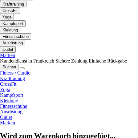
Krafttraining
CrossFit
Yoga
Kampfsport
Kleidung
Fitnessschuhe
Ausrüstung
Outlet
Marken
Kundendienst in Frankreich
Sichere Zahlung
Einfache Rückgabe
Suchen
Fitness / Cardio
Krafttraining
CrossFit
Yoga
Kampfsport
Kleidung
Fitnessschuhe
Ausrüstung
Outlet
Marken
Wird zum Warenkorb hinzugefügt...