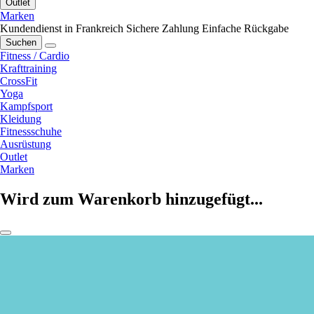
Outlet
Marken
Kundendienst in Frankreich
Sichere Zahlung
Einfache Rückgabe
Suchen
Fitness / Cardio
Krafttraining
CrossFit
Yoga
Kampfsport
Kleidung
Fitnessschuhe
Ausrüstung
Outlet
Marken
Wird zum Warenkorb hinzugefügt...