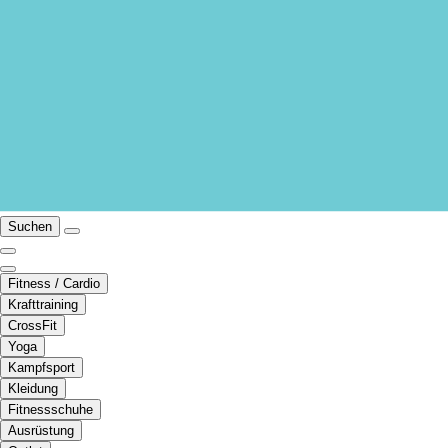
Suchen
Fitness / Cardio
Krafttraining
CrossFit
Yoga
Kampfsport
Kleidung
Fitnessschuhe
Ausrüstung