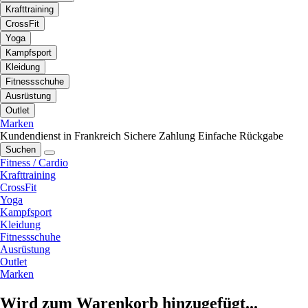
Krafttraining
CrossFit
Yoga
Kampfsport
Kleidung
Fitnessschuhe
Ausrüstung
Outlet
Marken
Kundendienst in Frankreich
Sichere Zahlung
Einfache Rückgabe
Suchen
Fitness / Cardio
Krafttraining
CrossFit
Yoga
Kampfsport
Kleidung
Fitnessschuhe
Ausrüstung
Outlet
Marken
Wird zum Warenkorb hinzugefügt...