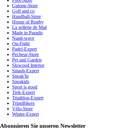
Foot-Store
Galopp-Store
Golf and co
Handball-Store
House of Rugby
La sellerie de Maé
Made in Paradis
Nauti-wave
On-Fight
Padel-Expert
Pecheur-Store
Pet and Garden
Slowood Interior
Smash-Expert
Sneak'In
Sneakids
Sport is good
Trek-Expert
Triathlon-Expert
TripnBikers
Vélo-Store
Winter-Expert
Abonnieren Sie unseren Newsletter