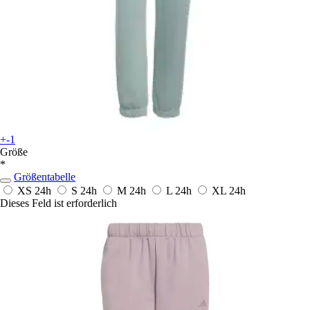
+-1
Größe
*
Größentabelle
XS
24h
S
24h
M
24h
L
24h
XL
24h
Dieses Feld ist erforderlich