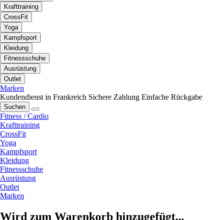
Krafttraining
CrossFit
Yoga
Kampfsport
Kleidung
Fitnessschuhe
Ausrüstung
Outlet
Marken
Kundendienst in Frankreich
Sichere Zahlung
Einfache Rückgabe
Suchen
Fitness / Cardio
Krafttraining
CrossFit
Yoga
Kampfsport
Kleidung
Fitnessschuhe
Ausrüstung
Outlet
Marken
Wird zum Warenkorb hinzugefügt...