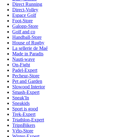
Direct Running
Direct-Volley
Espace Golf
Foot-Store
Galopp-Store
Golf and co
Handball-Store
House of Rugby
La sellerie de Maé
Made in Paradis
Nauti-wave
On-Fight
Padel-Expert
Pecheur-Store
Pet and Garden
Slowood Interior
Smash-Expert
Sneak'In
Sneakids
Sport is good
Trek-Expert
Triathlon-Expert
TripnBikers
Vélo-Store
Winter-Expert