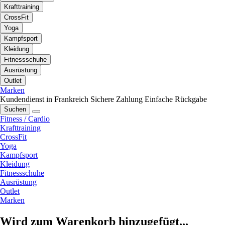
Krafttraining
CrossFit
Yoga
Kampfsport
Kleidung
Fitnessschuhe
Ausrüstung
Outlet
Marken
Kundendienst in Frankreich
Sichere Zahlung
Einfache Rückgabe
Suchen
Fitness / Cardio
Krafttraining
CrossFit
Yoga
Kampfsport
Kleidung
Fitnessschuhe
Ausrüstung
Outlet
Marken
Wird zum Warenkorb hinzugefügt...