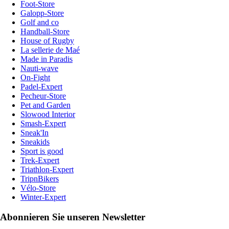
Foot-Store
Galopp-Store
Golf and co
Handball-Store
House of Rugby
La sellerie de Maé
Made in Paradis
Nauti-wave
On-Fight
Padel-Expert
Pecheur-Store
Pet and Garden
Slowood Interior
Smash-Expert
Sneak'In
Sneakids
Sport is good
Trek-Expert
Triathlon-Expert
TripnBikers
Vélo-Store
Winter-Expert
Abonnieren Sie unseren Newsletter