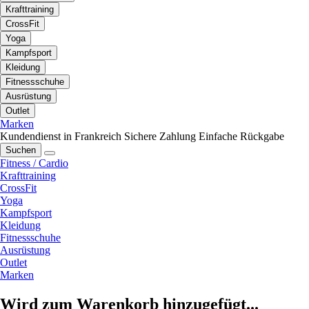
Krafttraining
CrossFit
Yoga
Kampfsport
Kleidung
Fitnessschuhe
Ausrüstung
Outlet
Marken
Kundendienst in Frankreich
Sichere Zahlung
Einfache Rückgabe
Suchen
Fitness / Cardio
Krafttraining
CrossFit
Yoga
Kampfsport
Kleidung
Fitnessschuhe
Ausrüstung
Outlet
Marken
Wird zum Warenkorb hinzugefügt...