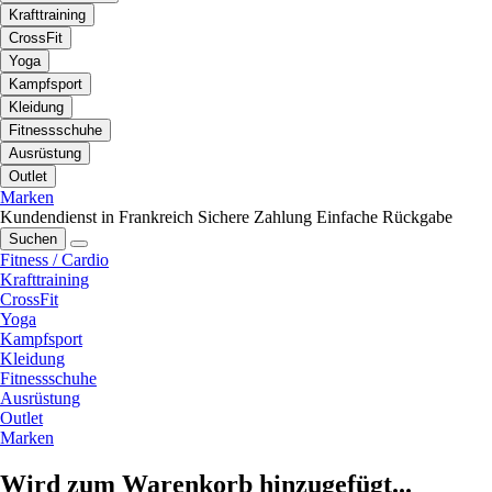
Krafttraining
CrossFit
Yoga
Kampfsport
Kleidung
Fitnessschuhe
Ausrüstung
Outlet
Marken
Kundendienst in Frankreich
Sichere Zahlung
Einfache Rückgabe
Suchen
Fitness / Cardio
Krafttraining
CrossFit
Yoga
Kampfsport
Kleidung
Fitnessschuhe
Ausrüstung
Outlet
Marken
Wird zum Warenkorb hinzugefügt...