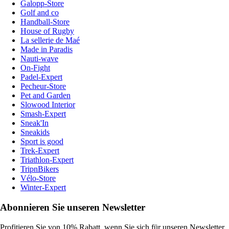
Galopp-Store
Golf and co
Handball-Store
House of Rugby
La sellerie de Maé
Made in Paradis
Nauti-wave
On-Fight
Padel-Expert
Pecheur-Store
Pet and Garden
Slowood Interior
Smash-Expert
Sneak'In
Sneakids
Sport is good
Trek-Expert
Triathlon-Expert
TripnBikers
Vélo-Store
Winter-Expert
Abonnieren Sie unseren Newsletter
Profitieren Sie von 10% Rabatt, wenn Sie sich für unseren Newsletter