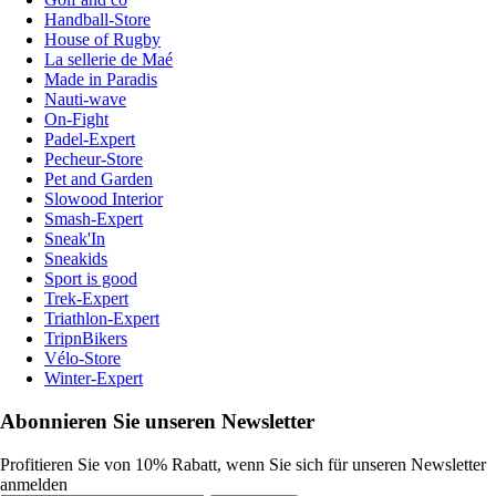
Handball-Store
House of Rugby
La sellerie de Maé
Made in Paradis
Nauti-wave
On-Fight
Padel-Expert
Pecheur-Store
Pet and Garden
Slowood Interior
Smash-Expert
Sneak'In
Sneakids
Sport is good
Trek-Expert
Triathlon-Expert
TripnBikers
Vélo-Store
Winter-Expert
Abonnieren Sie unseren Newsletter
Profitieren Sie von 10% Rabatt, wenn Sie sich für unseren Newsletter
anmelden