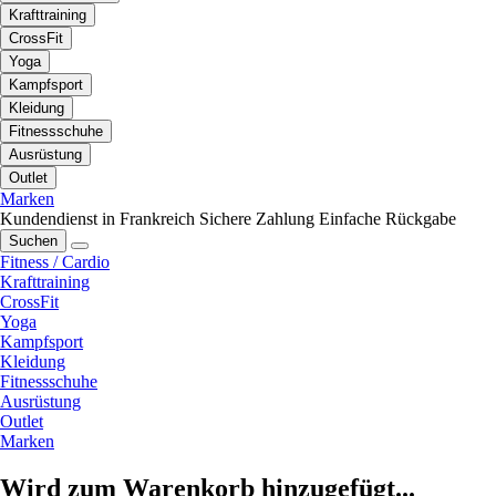
Krafttraining
CrossFit
Yoga
Kampfsport
Kleidung
Fitnessschuhe
Ausrüstung
Outlet
Marken
Kundendienst in Frankreich
Sichere Zahlung
Einfache Rückgabe
Suchen
Fitness / Cardio
Krafttraining
CrossFit
Yoga
Kampfsport
Kleidung
Fitnessschuhe
Ausrüstung
Outlet
Marken
Wird zum Warenkorb hinzugefügt...