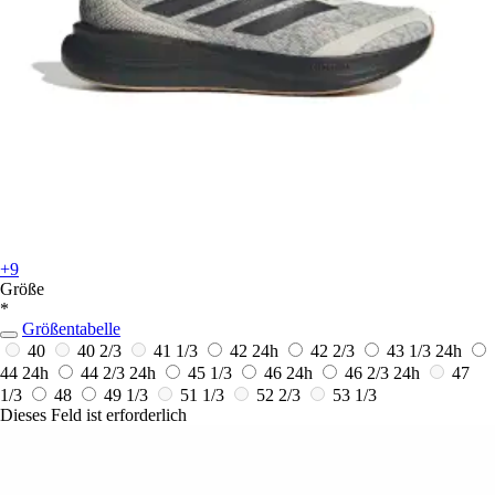
+9
Größe
*
Größentabelle
40
40 2/3
41 1/3
42
24h
42 2/3
43 1/3
24h
44
24h
44 2/3
24h
45 1/3
46
24h
46 2/3
24h
47
1/3
48
49 1/3
51 1/3
52 2/3
53 1/3
Dieses Feld ist erforderlich