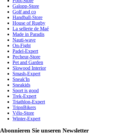
Foot-Store
Galopp-Store
Golf and co
Handball-Store
House of Rugby
La sellerie de Maé
Made in Paradis
Nauti-wave
On-Fight
Padel-Expert
Pecheur-Store
Pet and Garden
Slowood Interior
Smash-Expert
Sneak'In
Sneakids
Sport is good
Trek-Expert
Triathlon-Expert
TripnBikers
Vélo-Store
Winter-Expert
Abonnieren Sie unseren Newsletter