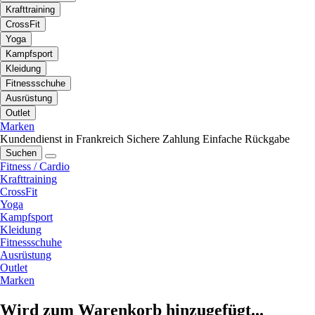
Krafttraining
CrossFit
Yoga
Kampfsport
Kleidung
Fitnessschuhe
Ausrüstung
Outlet
Marken
Kundendienst in Frankreich
Sichere Zahlung
Einfache Rückgabe
Suchen
Fitness / Cardio
Krafttraining
CrossFit
Yoga
Kampfsport
Kleidung
Fitnessschuhe
Ausrüstung
Outlet
Marken
Wird zum Warenkorb hinzugefügt...