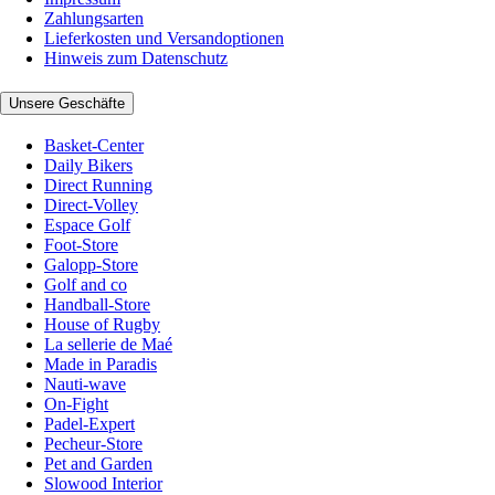
Zahlungsarten
Lieferkosten und Versandoptionen
Hinweis zum Datenschutz
Unsere Geschäfte
Basket-Center
Daily Bikers
Direct Running
Direct-Volley
Espace Golf
Foot-Store
Galopp-Store
Golf and co
Handball-Store
House of Rugby
La sellerie de Maé
Made in Paradis
Nauti-wave
On-Fight
Padel-Expert
Pecheur-Store
Pet and Garden
Slowood Interior