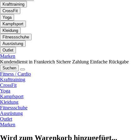
Krafttraining
CrossFit
Yoga
Kampfsport
Kleidung
Fitnessschuhe
Ausrüstung
Outlet
Marken
Kundendienst in Frankreich
Sichere Zahlung
Einfache Rückgabe
Suchen
Fitness / Cardio
Krafttraining
CrossFit
Yoga
Kampfsport
Kleidung
Fitnessschuhe
Ausrüstung
Outlet
Marken
Wird zum Warenkorb hinzugefügt...