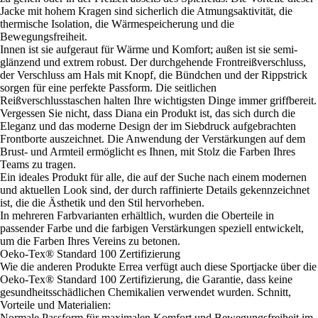
Jacke mit hohem Kragen sind sicherlich die Atmungsaktivität, die
thermische Isolation, die Wärmespeicherung und die
Bewegungsfreiheit.
Innen ist sie aufgeraut für Wärme und Komfort; außen ist sie semi-
glänzend und extrem robust. Der durchgehende Frontreißverschluss,
der Verschluss am Hals mit Knopf, die Bündchen und der Rippstrick
sorgen für eine perfekte Passform. Die seitlichen
Reißverschlusstaschen halten Ihre wichtigsten Dinge immer griffbereit.
Vergessen Sie nicht, dass Diana ein Produkt ist, das sich durch die
Eleganz und das moderne Design der im Siebdruck aufgebrachten
Frontborte auszeichnet. Die Anwendung der Verstärkungen auf dem
Brust- und Armteil ermöglicht es Ihnen, mit Stolz die Farben Ihres
Teams zu tragen.
Ein ideales Produkt für alle, die auf der Suche nach einem modernen
und aktuellen Look sind, der durch raffinierte Details gekennzeichnet
ist, die die Ästhetik und den Stil hervorheben.
In mehreren Farbvarianten erhältlich, wurden die Oberteile in
passender Farbe und die farbigen Verstärkungen speziell entwickelt,
um die Farben Ihres Vereins zu betonen.
Oeko-Tex® Standard 100 Zertifizierung
Wie die anderen Produkte Errea verfügt auch diese Sportjacke über die
Oeko-Tex® Standard 100 Zertifizierung, die Garantie, dass keine
gesundheitsschädlichen Chemikalien verwendet wurden. Schnitt,
Vorteile und Materialien:
Normale Passform für maximalen Komfort und Bewegungsfreiheit im