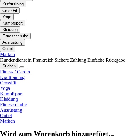
Krafttraining
CrossFit
Yoga
Kampfsport
Kleidung
Fitnessschuhe
Ausrüstung
Outlet
Marken
Kundendienst in Frankreich
Sichere Zahlung
Einfache Rückgabe
Suchen
Fitness / Cardio
Krafttraining
CrossFit
Yoga
Kampfsport
Kleidung
Fitnessschuhe
Ausrüstung
Outlet
Marken
Wird zum Warenkorb hinzugefügt...