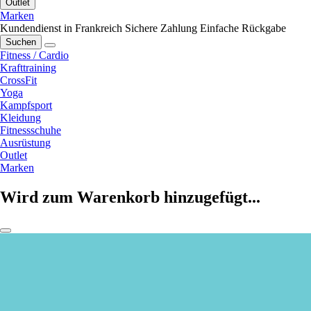
Outlet
Marken
Kundendienst in Frankreich
Sichere Zahlung
Einfache Rückgabe
Suchen
Fitness / Cardio
Krafttraining
CrossFit
Yoga
Kampfsport
Kleidung
Fitnessschuhe
Ausrüstung
Outlet
Marken
Wird zum Warenkorb hinzugefügt...