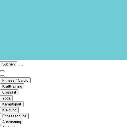
Suchen
Fitness / Cardio
Krafttraining
CrossFit
Yoga
Kampfsport
Kleidung
Fitnessschuhe
Ausrüstung