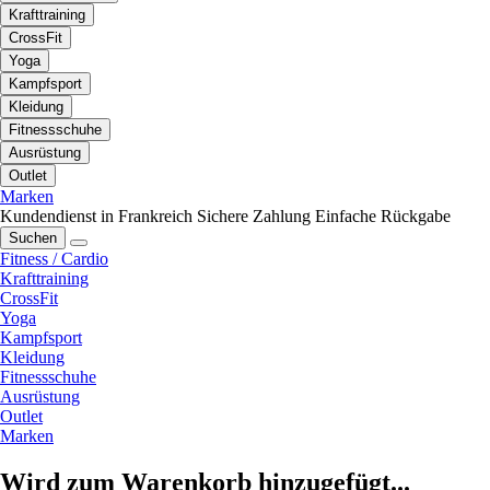
Krafttraining
CrossFit
Yoga
Kampfsport
Kleidung
Fitnessschuhe
Ausrüstung
Outlet
Marken
Kundendienst in Frankreich
Sichere Zahlung
Einfache Rückgabe
Suchen
Fitness / Cardio
Krafttraining
CrossFit
Yoga
Kampfsport
Kleidung
Fitnessschuhe
Ausrüstung
Outlet
Marken
Wird zum Warenkorb hinzugefügt...