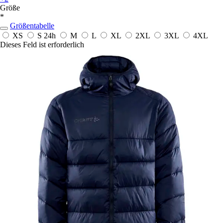
Größe
*
Größentabelle
XS
S
24h
M
L
XL
2XL
3XL
4XL
Dieses Feld ist erforderlich