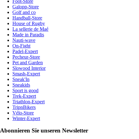
Foot-Store
Galopp-Store
Golf and co
Handball-Store
House of Rugby
La sellerie de Maé
Made in Paradis
Nauti-wave
On-Fight
Padel-Expert
Pecheur-Store
Pet and Garden
Slowood Interior
Smash-Expert
Sneak'In
Sneakids
Sport is good
Trek-Expert
Triathlon-Expert
TripnBikers
Vélo-Store
Winter-Expert
Abonnieren Sie unseren Newsletter