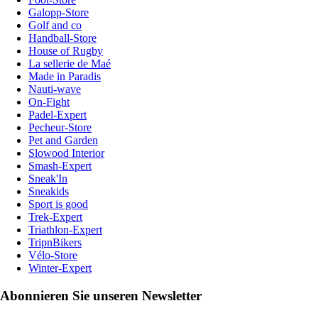
Galopp-Store
Golf and co
Handball-Store
House of Rugby
La sellerie de Maé
Made in Paradis
Nauti-wave
On-Fight
Padel-Expert
Pecheur-Store
Pet and Garden
Slowood Interior
Smash-Expert
Sneak'In
Sneakids
Sport is good
Trek-Expert
Triathlon-Expert
TripnBikers
Vélo-Store
Winter-Expert
Abonnieren Sie unseren Newsletter