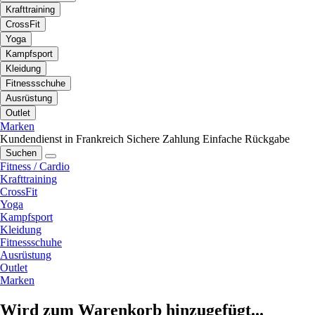
Krafttraining
CrossFit
Yoga
Kampfsport
Kleidung
Fitnessschuhe
Ausrüstung
Outlet
Marken
Kundendienst in Frankreich
Sichere Zahlung
Einfache Rückgabe
Suchen
Fitness / Cardio
Krafttraining
CrossFit
Yoga
Kampfsport
Kleidung
Fitnessschuhe
Ausrüstung
Outlet
Marken
Wird zum Warenkorb hinzugefügt...