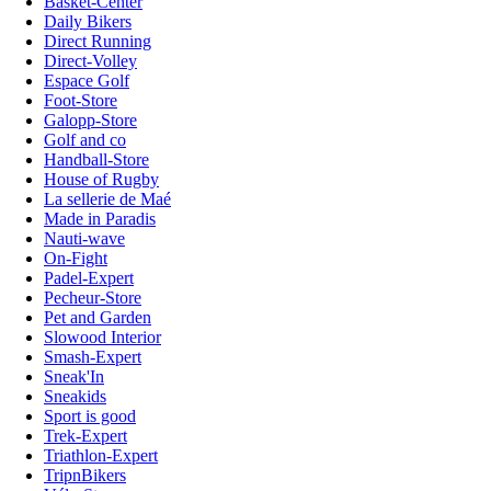
Basket-Center
Daily Bikers
Direct Running
Direct-Volley
Espace Golf
Foot-Store
Galopp-Store
Golf and co
Handball-Store
House of Rugby
La sellerie de Maé
Made in Paradis
Nauti-wave
On-Fight
Padel-Expert
Pecheur-Store
Pet and Garden
Slowood Interior
Smash-Expert
Sneak'In
Sneakids
Sport is good
Trek-Expert
Triathlon-Expert
TripnBikers