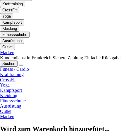
Krafttraining
CrossFit
Yoga
Kampfsport
Kleidung
Fitnessschuhe
Ausrüstung
Outlet
Marken
Kundendienst in Frankreich
Sichere Zahlung
Einfache Rückgabe
Suchen
Fitness / Cardio
Krafttraining
CrossFit
Yoga
Kampfsport
Kleidung
Fitnessschuhe
Ausrüstung
Outlet
Marken
Wird zum Warenkorb hinzugefügt...