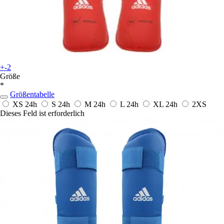
+-2
Größe
*
Größentabelle
XS
24h
S
24h
M
24h
L
24h
XL
24h
2XS
Dieses Feld ist erforderlich