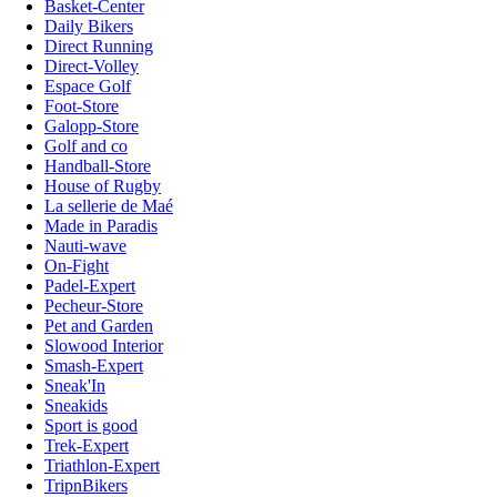
Basket-Center
Daily Bikers
Direct Running
Direct-Volley
Espace Golf
Foot-Store
Galopp-Store
Golf and co
Handball-Store
House of Rugby
La sellerie de Maé
Made in Paradis
Nauti-wave
On-Fight
Padel-Expert
Pecheur-Store
Pet and Garden
Slowood Interior
Smash-Expert
Sneak'In
Sneakids
Sport is good
Trek-Expert
Triathlon-Expert
TripnBikers