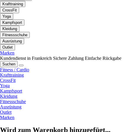
Krafttraining
CrossFit
Yoga
Kampfsport
Kleidung
Fitnessschuhe
Ausrüstung
Outlet
Marken
Kundendienst in Frankreich
Sichere Zahlung
Einfache Rückgabe
Suchen
Fitness / Cardio
Krafttraining
CrossFit
Yoga
Kampfsport
Kleidung
Fitnessschuhe
Ausrüstung
Outlet
Marken
Wird zum Warenkorb hinzugefügt...