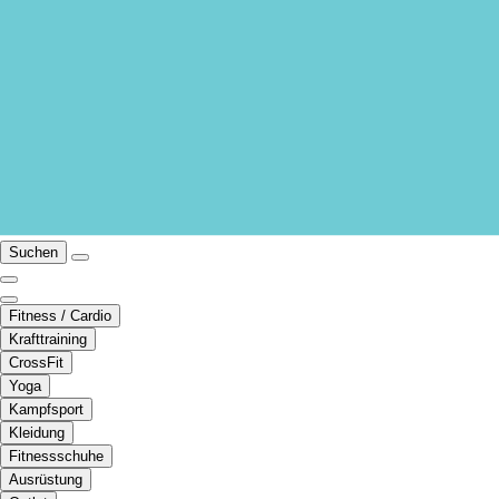
Suchen
Fitness / Cardio
Krafttraining
CrossFit
Yoga
Kampfsport
Kleidung
Fitnessschuhe
Ausrüstung