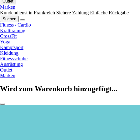
Outlet
Marken
Kundendienst in Frankreich
Sichere Zahlung
Einfache Rückgabe
Suchen
Fitness / Cardio
Krafttraining
CrossFit
Yoga
Kampfsport
Kleidung
Fitnessschuhe
Ausrüstung
Outlet
Marken
Wird zum Warenkorb hinzugefügt...