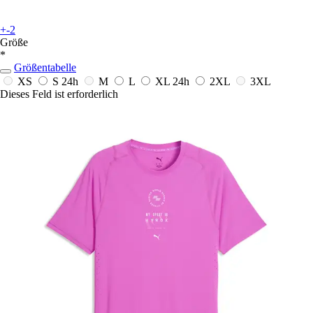
+-2
Größe
*
Größentabelle
XS
S
24h
M
L
XL
24h
2XL
3XL
Dieses Feld ist erforderlich