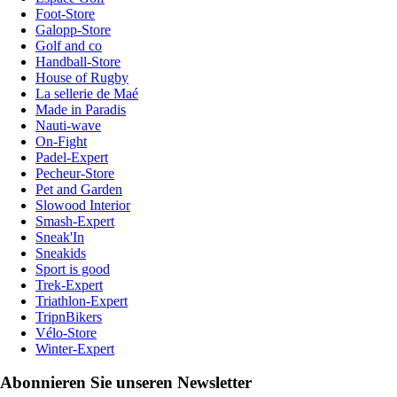
Foot-Store
Galopp-Store
Golf and co
Handball-Store
House of Rugby
La sellerie de Maé
Made in Paradis
Nauti-wave
On-Fight
Padel-Expert
Pecheur-Store
Pet and Garden
Slowood Interior
Smash-Expert
Sneak'In
Sneakids
Sport is good
Trek-Expert
Triathlon-Expert
TripnBikers
Vélo-Store
Winter-Expert
Abonnieren Sie unseren Newsletter