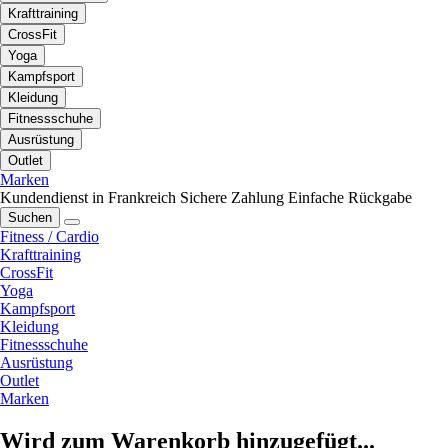
Krafttraining
CrossFit
Yoga
Kampfsport
Kleidung
Fitnessschuhe
Ausrüstung
Outlet
Marken
Kundendienst in Frankreich
Sichere Zahlung
Einfache Rückgabe
Suchen
Fitness / Cardio
Krafttraining
CrossFit
Yoga
Kampfsport
Kleidung
Fitnessschuhe
Ausrüstung
Outlet
Marken
Wird zum Warenkorb hinzugefügt...