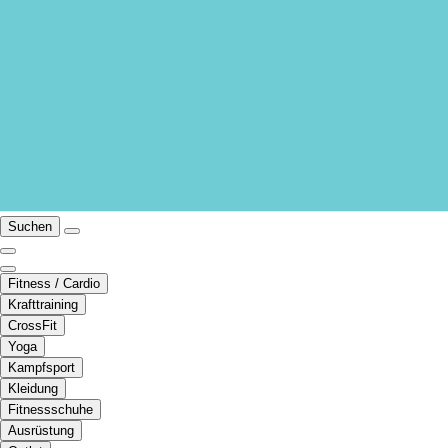
Suchen
Fitness / Cardio
Krafttraining
CrossFit
Yoga
Kampfsport
Kleidung
Fitnessschuhe
Ausrüstung