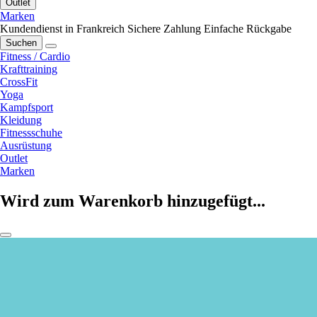
Outlet
Marken
Kundendienst in Frankreich
Sichere Zahlung
Einfache Rückgabe
Suchen
Fitness / Cardio
Krafttraining
CrossFit
Yoga
Kampfsport
Kleidung
Fitnessschuhe
Ausrüstung
Outlet
Marken
Wird zum Warenkorb hinzugefügt...