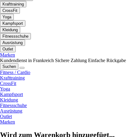
Krafttraining
CrossFit
Yoga
Kampfsport
Kleidung
Fitnessschuhe
Ausrüstung
Outlet
Marken
Kundendienst in Frankreich
Sichere Zahlung
Einfache Rückgabe
Suchen
Fitness / Cardio
Krafttraining
CrossFit
Yoga
Kampfsport
Kleidung
Fitnessschuhe
Ausrüstung
Outlet
Marken
Wird zum Warenkorb hinzugefügt...