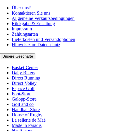
Über uns?
Kontaktieren Sie uns
Allgemeine Verkaufsbedingungen
Rückgabe & Erstattung
Impressum
Zahlungsarten
Lieferkosten und Versandoptionen
Hinweis zum Datenschutz
Unsere Geschäfte
Basket-Center
Daily Bikers
Direct Running
Direct-Volley
Espace Golf
Foot-Store
Galopp-Store
Golf and co
Handball-Store
House of Rugby
La sellerie de Maé
Made in Paradis
Nauti-wave