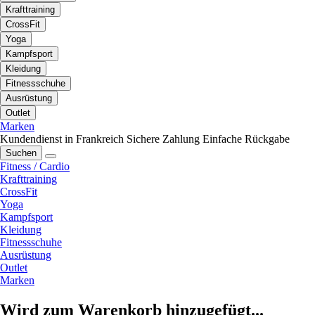
Krafttraining
CrossFit
Yoga
Kampfsport
Kleidung
Fitnessschuhe
Ausrüstung
Outlet
Marken
Kundendienst in Frankreich
Sichere Zahlung
Einfache Rückgabe
Suchen
Fitness / Cardio
Krafttraining
CrossFit
Yoga
Kampfsport
Kleidung
Fitnessschuhe
Ausrüstung
Outlet
Marken
Wird zum Warenkorb hinzugefügt...