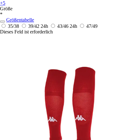
+5
Größe
*
Größentabelle
35/38
39/42
24h
43/46
24h
47/49
Dieses Feld ist erforderlich