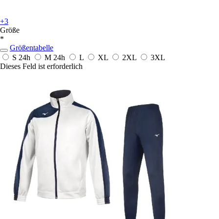
+3
Größe
*
Größentabelle
S
24h
M
24h
L
XL
2XL
3XL
Dieses Feld ist erforderlich