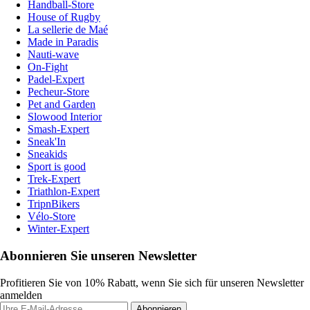
Handball-Store
House of Rugby
La sellerie de Maé
Made in Paradis
Nauti-wave
On-Fight
Padel-Expert
Pecheur-Store
Pet and Garden
Slowood Interior
Smash-Expert
Sneak'In
Sneakids
Sport is good
Trek-Expert
Triathlon-Expert
TripnBikers
Vélo-Store
Winter-Expert
Abonnieren Sie unseren Newsletter
Profitieren Sie von 10% Rabatt, wenn Sie sich für unseren Newsletter
anmelden
Abonnieren