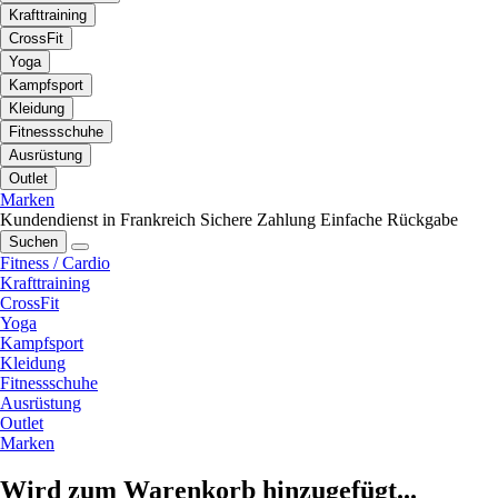
Krafttraining
CrossFit
Yoga
Kampfsport
Kleidung
Fitnessschuhe
Ausrüstung
Outlet
Marken
Kundendienst in Frankreich
Sichere Zahlung
Einfache Rückgabe
Suchen
Fitness / Cardio
Krafttraining
CrossFit
Yoga
Kampfsport
Kleidung
Fitnessschuhe
Ausrüstung
Outlet
Marken
Wird zum Warenkorb hinzugefügt...