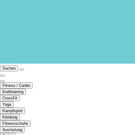
Suchen
Fitness / Cardio
Krafttraining
CrossFit
Yoga
Kampfsport
Kleidung
Fitnessschuhe
Ausrüstung