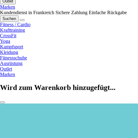
Outlet
Marken
Kundendienst in Frankreich
Sichere Zahlung
Einfache Rückgabe
Suchen
Fitness / Cardio
Krafttraining
CrossFit
Yoga
Kampfsport
Kleidung
Fitnessschuhe
Ausrüstung
Outlet
Marken
Wird zum Warenkorb hinzugefügt...