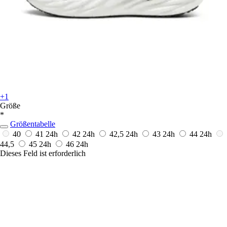
+1
Größe
*
Größentabelle
40
41
24h
42
24h
42,5
24h
43
24h
44
24h
44,5
45
24h
46
24h
Dieses Feld ist erforderlich