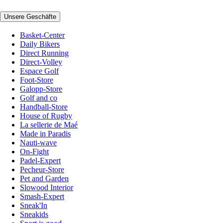
Unsere Geschäfte
Basket-Center
Daily Bikers
Direct Running
Direct-Volley
Espace Golf
Foot-Store
Galopp-Store
Golf and co
Handball-Store
House of Rugby
La sellerie de Maé
Made in Paradis
Nauti-wave
On-Fight
Padel-Expert
Pecheur-Store
Pet and Garden
Slowood Interior
Smash-Expert
Sneak'In
Sneakids