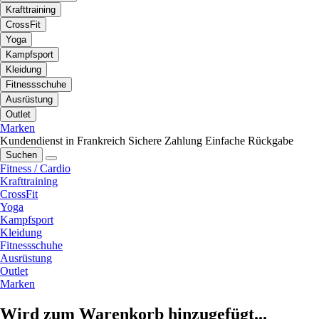
Krafttraining
CrossFit
Yoga
Kampfsport
Kleidung
Fitnessschuhe
Ausrüstung
Outlet
Marken
Kundendienst in Frankreich
Sichere Zahlung
Einfache Rückgabe
Suchen
Fitness / Cardio
Krafttraining
CrossFit
Yoga
Kampfsport
Kleidung
Fitnessschuhe
Ausrüstung
Outlet
Marken
Wird zum Warenkorb hinzugefügt...