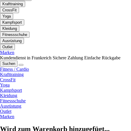
Krafttraining
CrossFit
Yoga
Kampfsport
Kleidung
Fitnessschuhe
Ausrüstung
Outlet
Marken
Kundendienst in Frankreich
Sichere Zahlung
Einfache Rückgabe
Suchen
Fitness / Cardio
Krafttraining
CrossFit
Yoga
Kampfsport
Kleidung
Fitnessschuhe
Ausrüstung
Outlet
Marken
Wird zum Warenkorb hinzugefügt...