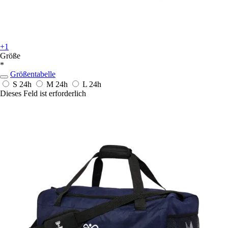
+1
Größe
*
Größentabelle
S
24h
M
24h
L
24h
Dieses Feld ist erforderlich