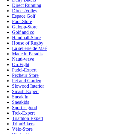
Direct Running
Direct-Volley
Espace Golf
Foot-Store
Galopp-Store
Golf and co
Handball-Store
House of Rugby
La sellerie de Maé
Made in Paradis
Nauti-wave
On-Fight
Padel-Expert
Pecheur-Store
Pet and Garden
Slowood Interior
Smash-Expert
Sneak'In
Sneakids
Sport is good
Trek-Expert
Triathlon-Expert
TripnBikers
Vélo-Store