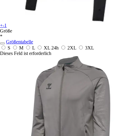
+-1
Größe
*
Größentabelle
S
M
L
XL
24h
2XL
3XL
Dieses Feld ist erforderlich