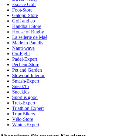
Espace Golf
Foot-Store
Galopp-Store
Golf and co
Handball-Store
House of Rugby
La sellerie de Maé
Made in Paradis
Nauti-wave
On-Fight
Padel-Expert
Pecheur-Store
Pet and Garden
Slowood Interior
Smash-Expert
Sneak'In
Sneakids
Sport is good
Trek-Expert
Triathlon-Expert
TripnBikers
Vélo-Store
Winter-Expert