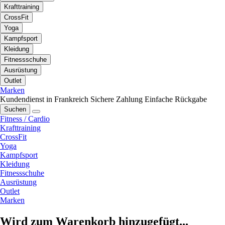
Krafttraining
CrossFit
Yoga
Kampfsport
Kleidung
Fitnessschuhe
Ausrüstung
Outlet
Marken
Kundendienst in Frankreich
Sichere Zahlung
Einfache Rückgabe
Suchen
Fitness / Cardio
Krafttraining
CrossFit
Yoga
Kampfsport
Kleidung
Fitnessschuhe
Ausrüstung
Outlet
Marken
Wird zum Warenkorb hinzugefügt...