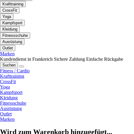
Krafttraining
CrossFit
Yoga
Kampfsport
Kleidung
Fitnessschuhe
Ausrüstung
Outlet
Marken
Kundendienst in Frankreich
Sichere Zahlung
Einfache Rückgabe
Suchen
Fitness / Cardio
Krafttraining
CrossFit
Yoga
Kampfsport
Kleidung
Fitnessschuhe
Ausrüstung
Outlet
Marken
Wird zum Warenkorb hinzugefügt...