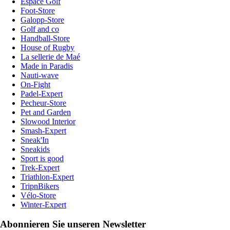
Espace Golf
Foot-Store
Galopp-Store
Golf and co
Handball-Store
House of Rugby
La sellerie de Maé
Made in Paradis
Nauti-wave
On-Fight
Padel-Expert
Pecheur-Store
Pet and Garden
Slowood Interior
Smash-Expert
Sneak'In
Sneakids
Sport is good
Trek-Expert
Triathlon-Expert
TripnBikers
Vélo-Store
Winter-Expert
Abonnieren Sie unseren Newsletter