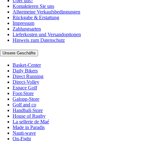
Über uns?
Kontaktieren Sie uns
Allgemeine Verkaufsbedingungen
Rückgabe & Erstattung
Impressum
Zahlungsarten
Lieferkosten und Versandoptionen
Hinweis zum Datenschutz
Unsere Geschäfte
Basket-Center
Daily Bikers
Direct Running
Direct-Volley
Espace Golf
Foot-Store
Galopp-Store
Golf and co
Handball-Store
House of Rugby
La sellerie de Maé
Made in Paradis
Nauti-wave
On-Fight