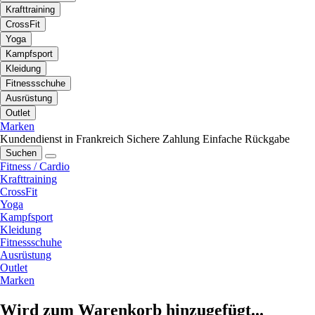
Krafttraining
CrossFit
Yoga
Kampfsport
Kleidung
Fitnessschuhe
Ausrüstung
Outlet
Marken
Kundendienst in Frankreich
Sichere Zahlung
Einfache Rückgabe
Suchen
Fitness / Cardio
Krafttraining
CrossFit
Yoga
Kampfsport
Kleidung
Fitnessschuhe
Ausrüstung
Outlet
Marken
Wird zum Warenkorb hinzugefügt...